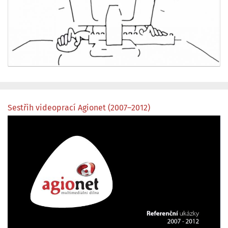
Sestřih videoprací Agionet (2007–2012)