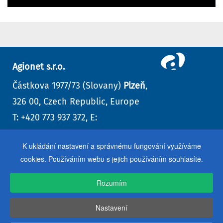
Agionet s.r.o.
Částkova 1977/73 (Slovany)
Plzeň
,
326 00, Czech Republic, Europe
T: +420 773 937 372, E:
info@agionet.cz
K ukládání nastavení a správnému fungování využíváme
Kontaktní formulář
,
další kontakty
cookies. Používáním webu s jejich používáním souhlasíte.
Rozumím
Nastavení
Agionet s.r.o. © 1999–
2026
| webdesign studio, Plzeň
Úvod
GDPR
Cookies
VOP