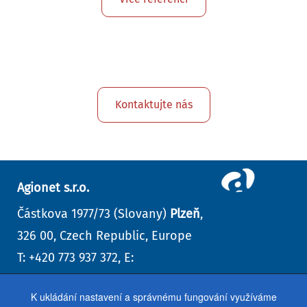
Kontaktujte nás
Agionet s.r.o.
Částkova 1977/73 (Slovany)
Plzeň
,
326 00, Czech Republic, Europe
T: +420 773 937 372, E:
info@agionet.cz
K ukládání nastavení a správnému fungování využíváme
Kontaktní formulář
,
další kontakty