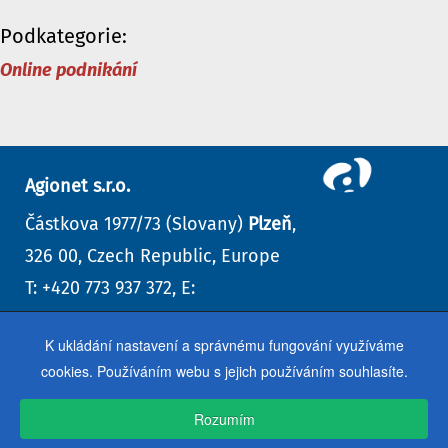
Podkategorie:
Online podnikání
Agionet s.r.o.
Částkova 1977/73 (Slovany)
Plzeň
,
326 00, Czech Republic, Europe
T: +420 773 937 372, E:
info@agionet.cz
K ukládání nastavení a správnému fungování využíváme
Kontaktní formulář
,
další kontakty
cookies. Používáním webu s jejich používáním souhlasíte.
Rozumím