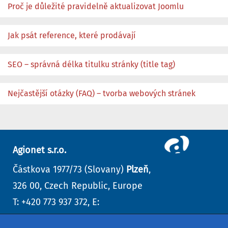
Proč je důležité pravidelně aktualizovat Joomlu
Jak psát reference, které prodávají
SEO – správná délka titulku stránky (title tag)
Nejčastější otázky (FAQ) – tvorba webových stránek
Agionet s.r.o.
Částkova 1977/73 (Slovany)
Plzeň
,
326 00, Czech Republic, Europe
T: +420 773 937 372, E:
info@agionet.cz