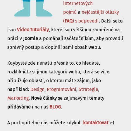
internetových
pojmů
a
nejčastější otázky
(
FAQ
) s odpovědí
. Další sekcí
jsou
Video tutoriály
, které jsou většinou zaměřené na
práci v
Joomle
a pomáhají začátečníkům, aby provedli
správný postup a doplnili sami obsah webu.
Kdybyste zde nenašli přesně to, co hledáte,
rozklikněte si jinou kategorii webu, která se více
přibližuje oblasti, o kterou máte zájem, jako
například:
Design
,
Programování
,
Strategie
,
Marketing
.
Nové články
se zajímavými tématy
přidáváme
i na náš
BLOG
.
A pochopitelně nás můžete kdykoli
kontaktovat
:
-)