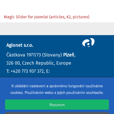
Magic Slider for Joomla! (articles, K2, pictures)
Agionet s.r.o.
Částkova 1977/73 (Slovany)
Plzeň
,
326 00, Czech Republic, Europe
T: +420 773 937 372, E:
info@agionet.cz
K ukládání nastavení a správnému fungování využíváme
Kontaktní formulář
,
další kontakty
cookies. Používáním webu s jejich používáním souhlasíte.
Rozumím