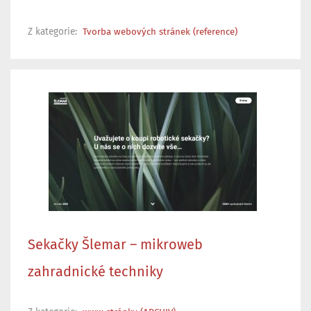
Z kategorie:
Tvorba webových stránek (reference)
Sekačky Šlemar – mikroweb
zahradnické techniky