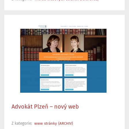
Advokát Plzeň – nový web
Z kategorie:
www stránky (ARCHIV)