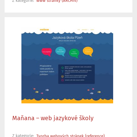
Z kategorie:
www stránky (ARCHIV)
Maňana – web jazykové školy
Z kategorie:
Tvorba webových stránek (reference)