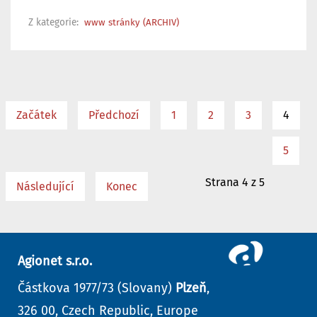
Z kategorie:
www stránky (ARCHIV)
4
Začátek
Předchozí
1
2
3
5
Strana 4 z 5
Následující
Konec
Agionet s.r.o.
Částkova 1977/73 (Slovany)
Plzeň
,
326 00, Czech Republic, Europe