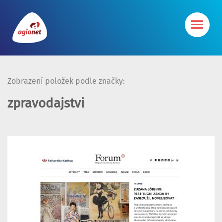
Zobrazení položek podle značky:
zpravodajstvi