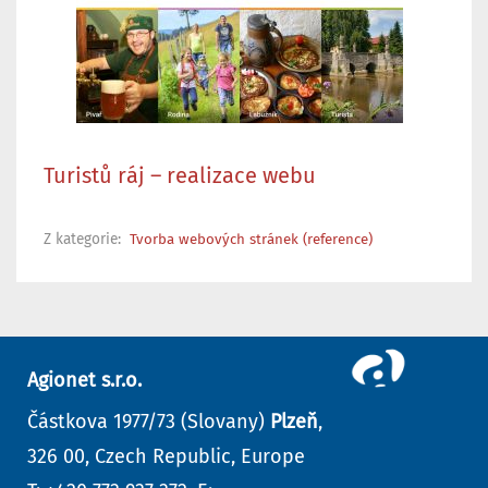
Turistů ráj – realizace webu
Z kategorie:
Tvorba webových stránek (reference)
Agionet s.r.o.
Částkova 1977/73 (Slovany)
Plzeň
,
326 00, Czech Republic, Europe