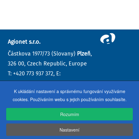
Agionet s.r.o.
Částkova 1977/73 (Slovany)
Plzeň
,
326 00, Czech Republic, Europe
T: +420 773 937 372, E:
info@agionet.cz
K ukládání nastavení a správnému fungování využíváme
Kontaktní formulář
,
další kontakty
cookies. Používáním webu s jejich používáním souhlasíte.
Rozumím
Nastavení
Agionet s.r.o. © 1999–
2026
| webdesign studio, Plzeň
Úvod
GDPR
Cookies
VOP