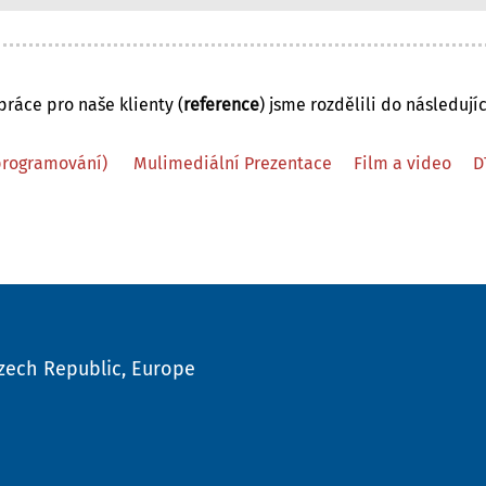
ráce pro naše klienty (
reference
) jsme rozdělili do následujíc
programování)
Mulimediální Prezentace
Film a video
D
Czech Republic, Europe