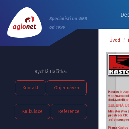
De
Specialisti na WEB
od 1999
Úvod
/
Rychlá tlačítka:
Kontakt
Objednávka
Kalkulace
Reference