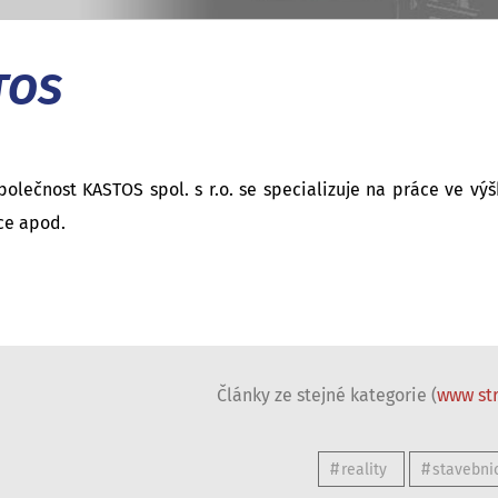
TOS
polečnost KASTOS spol. s r.o. se specializuje na práce ve výš
ce apod.
Články ze stejné kategorie (
www str
reality
stavebnic