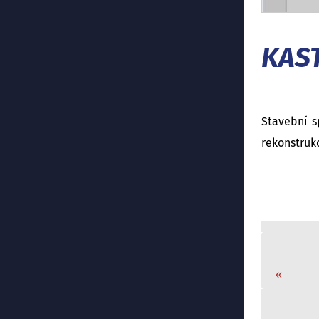
KAS
Stavební s
rekonstruk
«