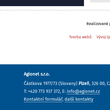
Realizované p
Tvorba webů
Vývoj (
Agionet s.r.o.
Částkova 1977/73 (Slovany)
Plzeň
, 326 00, 
T: +420 773 937 372, E:
info@agionet.cz
Kontaktní formulář
,
další kontakty