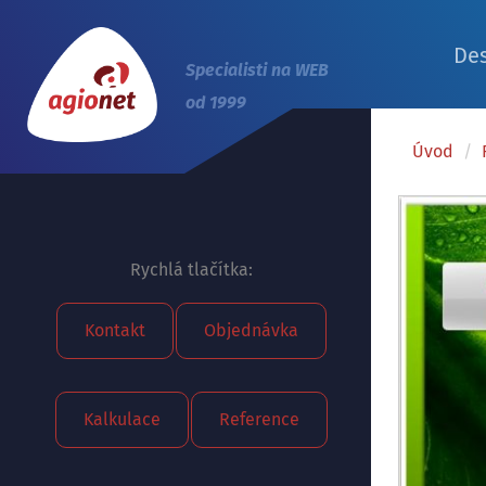
De
Specialisti na WEB
od 1999
Úvod
/
Rychlá tlačítka:
Kontakt
Objednávka
Kalkulace
Reference