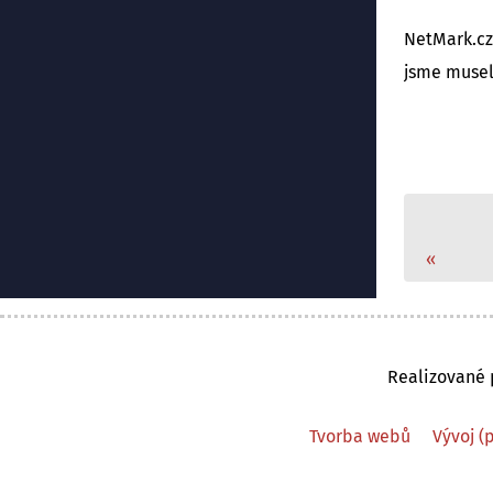
NetMark.cz
jsme musel
«
Realizované p
Tvorba webů
Vývoj (