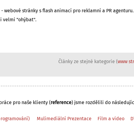
 - webové stránky s flash animací pro reklamní a PR agenturu.
i velmi "ohýbat".
Články ze stejné kategorie (
www str
ráce pro naše klienty (
reference
) jsme rozdělili do následujíc
programování)
Mulimediální Prezentace
Film a video
D