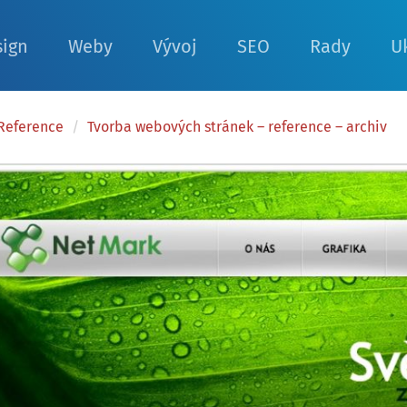
sign
Weby
Vývoj
SEO
Rady
U
Reference
/
Tvorba webových stránek – reference – archiv