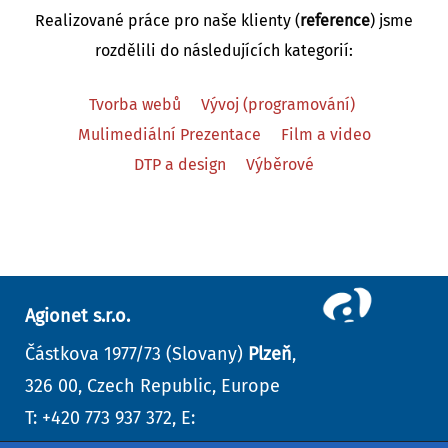
Realizované práce pro naše klienty (
reference
) jsme
rozdělili do následujících kategorií:
Tvorba webů
Vývoj (programování)
Mulimediální Prezentace
Film a video
DTP a design
Výběrové
Agionet s.r.o.
Částkova 1977/73 (Slovany)
Plzeň
,
326 00, Czech Republic, Europe
T: +420 773 937 372, E: