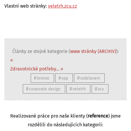
Vlastní web stránky:
veletrh.zcu.cz
Články ze stejné kategorie (
www stránky (ARCHIV)
):
«
Zdravotnické potřeby... »
bronze
vpp
vzdelavani
corporate design
veletrh
zcu
Realizované práce pro naše klienty (
reference
) jsme
rozdělili do následujících kategorií: