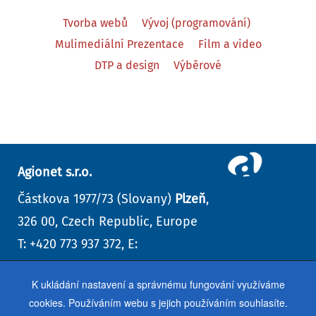
Tvorba webů
Vývoj (programování)
Mulimediální Prezentace
Film a video
DTP a design
Výběrové
Agionet s.r.o.
Částkova 1977/73 (Slovany)
Plzeň
,
326 00, Czech Republic, Europe
T: +420 773 937 372, E:
info@agionet.cz
K ukládání nastavení a správnému fungování využíváme
Kontaktní formulář
,
další kontakty
cookies. Používáním webu s jejich používáním souhlasíte.