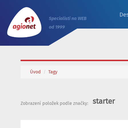
De
Specialisti na WEB
od 1999
Úvod
/
Tagy
starter
Zobrazení položek podle značky: