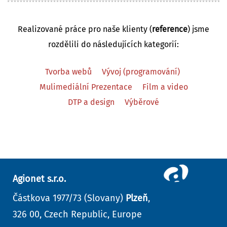
Realizované práce pro naše klienty (
reference
) jsme
rozdělili do následujících kategorií:
Tvorba webů
Vývoj (programování)
Mulimediální Prezentace
Film a video
DTP a design
Výběrové
Agionet s.r.o.
Částkova 1977/73 (Slovany)
Plzeň
,
326 00, Czech Republic, Europe