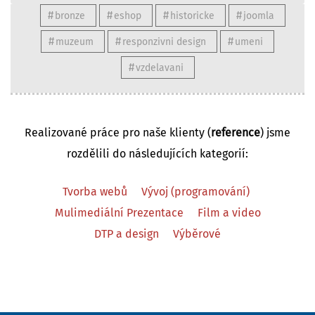
bronze
eshop
historicke
joomla
muzeum
responzivni design
umeni
vzdelavani
Realizované práce pro naše klienty (
reference
) jsme
rozdělili do následujících kategorií:
Tvorba webů
Vývoj (programování)
Mulimediální Prezentace
Film a video
DTP a design
Výběrové