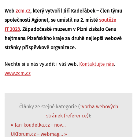
Web
zcm.cz
, který vytvořil Jiří Kadeřábek – člen týmu
společnosti Agionet, se umístil na 2. místě
soutěže
IT 2023
. Západočeské muzeum v Plzni získalo Cenu
hejtmana Plzeňského kraje za druhé nejlepší webové
stránky příspěvkové organizace.
Nechte si u nás vyladit i váš web.
Kontaktujte nás
.
www.zcm.cz
Články ze stejné kategorie (
Tvorba webových
stránek (reference)
):
« Jan-koudelka.cz - nov...
UKforum.cz – webmag... »