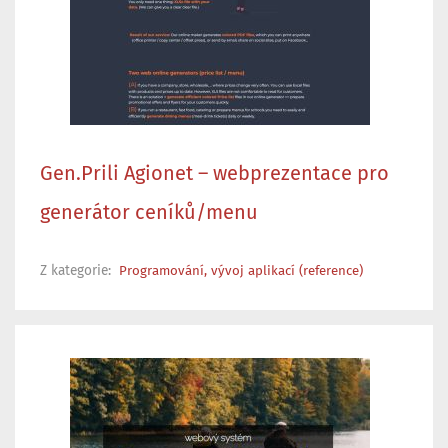
Gen.Prili Agionet – webprezentace pro
generátor ceníků/menu
Z kategorie:
Programování, vývoj aplikací (reference)