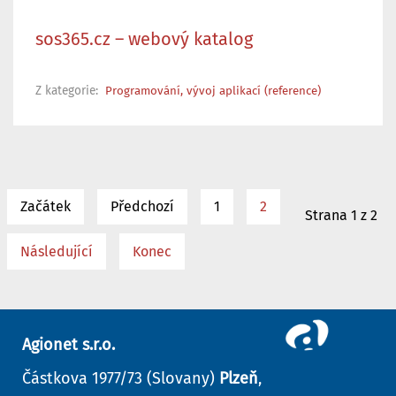
sos365.cz – webový katalog
Z kategorie:
Programování, vývoj aplikací (reference)
Začátek
Předchozí
1
2
Strana 1 z 2
Následující
Konec
Agionet s.r.o.
Částkova 1977/73 (Slovany)
Plzeň
,