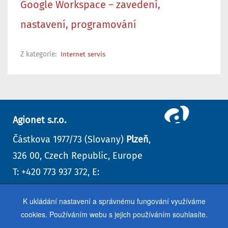
Google Workspace – zavedení,
nastavení, programování
Z kategorie:
Internet servis
Agionet s.r.o.
Částkova 1977/73 (Slovany)
Plzeň
,
326 00, Czech Republic, Europe
T: +420 773 937 372, E:
info@agionet.cz
K ukládání nastavení a správnému fungování využíváme
Kontaktní formulář
,
další kontakty
cookies. Používáním webu s jejich používáním souhlasíte.