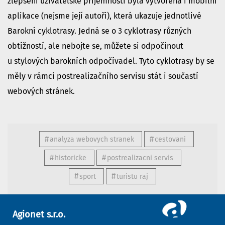
zlepšení uživatelské příjemnosti byla vytvořena i mobilní
aplikace (nejsme její autoři), která ukazuje jednotlivé
Barokní cyklotrasy. Jedná se o 3 cyklotrasy různých
obtížností, ale nebojte se, můžete si odpočinout
u stylových barokních odpočívadel. Tyto cyklotrasy by se
měly v rámci postrealizačního servisu stát i součastí
webových stránek.
analyza webovych stranek
cestovani
historicke
postrealizacni servis
sport
turistu raj
Agionet s.r.o.