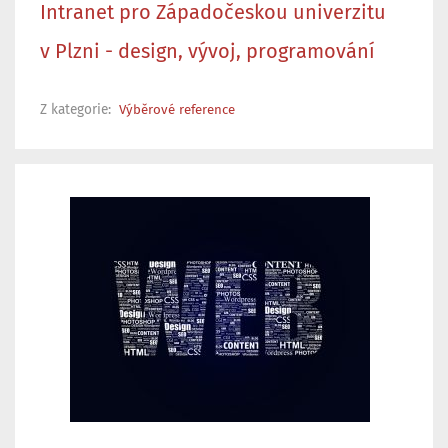
Intranet pro Západočeskou univerzitu
v Plzni - design, vývoj, programování
Z kategorie:
Výběrové reference